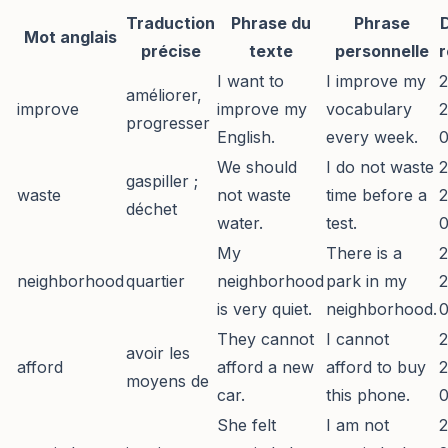
Traduction
Phrase du
Phrase
Mot anglais
précise
texte
personnelle
r
I want to
I improve my
2
améliorer,
improve
improve my
vocabulary
2
progresser
English.
every week.
0
We should
I do not waste
2
gaspiller ;
waste
not waste
time before a
2
déchet
water.
test.
0
My
There is a
2
neighborhood
quartier
neighborhood
park in my
2
is very quiet.
neighborhood.
0
They cannot
I cannot
2
avoir les
afford
afford a new
afford to buy
2
moyens de
car.
this phone.
0
She felt
I am not
2