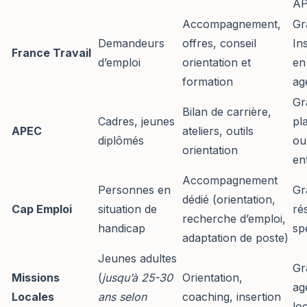
A
Accompagnement,
Gra
Demandeurs
offres, conseil
In
France Travail
d’emploi
orientation et
en
formation
ag
Gra
Bilan de carrière,
Cadres, jeunes
pl
APEC
ateliers, outils
diplômés
ou
orientation
en
Accompagnement
Personnes en
Gra
dédié (orientation,
Cap Emploi
situation de
ré
recherche d’emploi,
handicap
sp
adaptation de poste)
Jeunes adultes
Gra
Missions
(
jusqu’à 25-30
Orientation,
ag
Locales
ans selon
coaching, insertion
lo