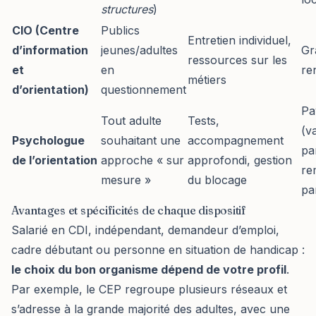
structures
)
CIO (Centre
Publics
Entretien individuel,
d’information
jeunes/adultes
Gr
ressources sur les
et
en
re
métiers
d’orientation)
questionnement
Pa
Tout adulte
Tests,
(va
Psychologue
souhaitant une
accompagnement
pa
de l’orientation
approche « sur
approfondi, gestion
re
mesure »
du blocage
pa
Avantages et spécificités de chaque dispositif
Salarié en CDI, indépendant, demandeur d’emploi,
cadre débutant ou personne en situation de handicap :
le choix du bon organisme dépend de votre profil
.
Par exemple, le CEP regroupe plusieurs réseaux et
s’adresse à la grande majorité des adultes, avec une