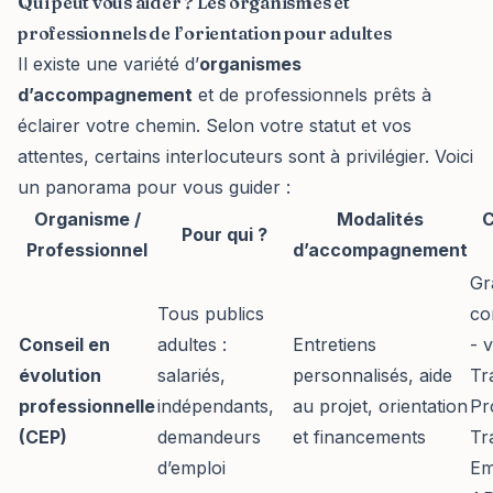
Qui peut vous aider ? Les organismes et
professionnels de l’orientation pour adultes
Il existe une variété d’
organismes
d’accompagnement
et de professionnels prêts à
éclairer votre chemin. Selon votre statut et vos
attentes, certains interlocuteurs sont à privilégier. Voici
un panorama pour vous guider :
Organisme /
Modalités
C
Pour qui ?
Professionnel
d’accompagnement
Gra
Tous publics
co
Conseil en
adultes :
Entretiens
- v
évolution
salariés,
personnalisés, aide
Tr
professionnelle
indépendants,
au projet, orientation
Pr
(CEP)
demandeurs
et financements
Tr
d’emploi
Em