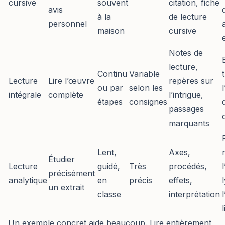
cursive
souvent
citation, fiche
avis
à la
de lecture
personnel
maison
cursive
Notes de
lecture,
Continu
Variable
Lecture
Lire l’œuvre
repères sur
ou par
selon les
intégrale
complète
l’intrigue,
étapes
consignes
passages
marquants
Lent,
Axes,
Étudier
Lecture
guidé,
Très
procédés,
précisément
analytique
en
précis
effets,
un extrait
classe
interprétation
Un exemple concret aide beaucoup. Lire entièrement