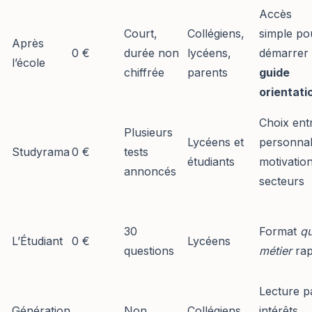
Accès
Court,
Collégiens,
simple po
Après
0 €
durée non
lycéens,
démarrer
l’école
chiffrée
parents
guide
orientati
Choix ent
Plusieurs
Lycéens et
personnal
Studyrama
0 €
tests
étudiants
motivation
annoncés
secteurs
30
Format
qu
L’Étudiant
0 €
Lycéens
questions
métier
rap
Lecture p
Génération
Non
Collégiens,
intérêts,