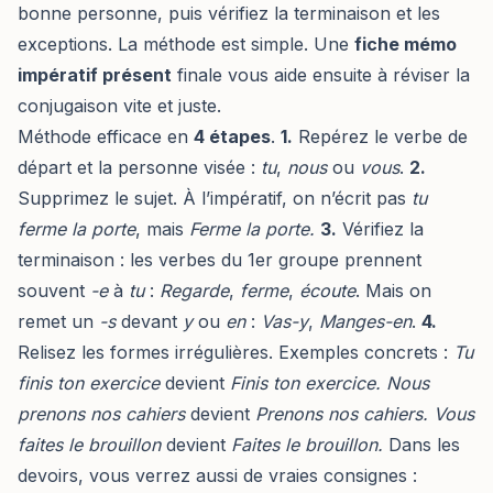
bonne personne, puis vérifiez la terminaison et les
exceptions. La méthode est simple. Une
fiche mémo
impératif présent
finale vous aide ensuite à réviser la
conjugaison vite et juste.
Méthode efficace en
4 étapes
.
1.
Repérez le verbe de
départ et la personne visée :
tu
,
nous
ou
vous
.
2.
Supprimez le sujet. À l’impératif, on n’écrit pas
tu
ferme la porte
, mais
Ferme la porte.
3.
Vérifiez la
terminaison : les verbes du 1er groupe prennent
souvent
-e
à
tu
:
Regarde
,
ferme
,
écoute
. Mais on
remet un
-s
devant
y
ou
en
:
Vas-y
,
Manges-en
.
4.
Relisez les formes irrégulières. Exemples concrets :
Tu
finis ton exercice
devient
Finis ton exercice.
Nous
prenons nos cahiers
devient
Prenons nos cahiers.
Vous
faites le brouillon
devient
Faites le brouillon.
Dans les
devoirs, vous verrez aussi de vraies consignes :