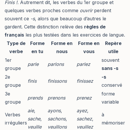
Finis !
. Autrement dit, les verbes du 1er groupe et
quelques verbes proches comme
ouvrir
perdent
souvent ce
-s
, alors que beaucoup d’autres le
gardent. Cette distinction relève des
règles de
français
les plus testées dans les exercices de langue.
Type de
Forme
Forme en
Forme en
Repère
verbe
en
tu
nous
vous
utile
1er
souvent
parle
parlons
parlez
groupe
sans -s
2e
-s
finis
finissons
finissez
groupe
conservé
3e
forme
prends
prenons
prenez
groupe
variable
aie
,
ayons
,
ayez
,
Verbes
à
sache
,
sachons
,
sachez
,
irréguliers
mémoriser
veuille
veuillons
veuillez