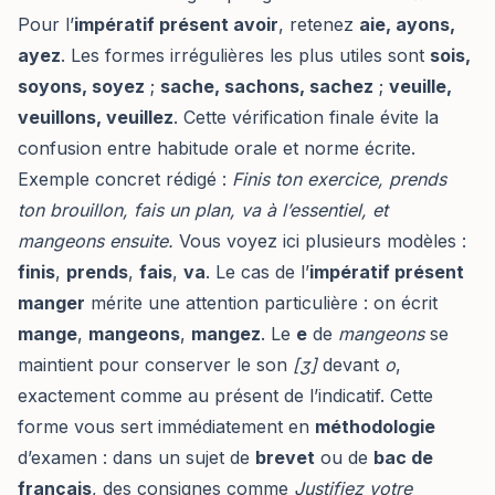
Pour l’
impératif présent avoir
, retenez
aie, ayons,
ayez
. Les formes irrégulières les plus utiles sont
sois,
soyons, soyez
;
sache, sachons, sachez
;
veuille,
veuillons, veuillez
. Cette vérification finale évite la
confusion entre habitude orale et norme écrite.
Exemple concret rédigé :
Finis ton exercice, prends
ton brouillon, fais un plan, va à l’essentiel, et
mangeons ensuite.
Vous voyez ici plusieurs modèles :
finis
,
prends
,
fais
,
va
. Le cas de l’
impératif présent
manger
mérite une attention particulière : on écrit
mange
,
mangeons
,
mangez
. Le
e
de
mangeons
se
maintient pour conserver le son
[ʒ]
devant
o
,
exactement comme au présent de l’indicatif. Cette
forme vous sert immédiatement en
méthodologie
d’examen : dans un sujet de
brevet
ou de
bac de
français
, des consignes comme
Justifiez votre