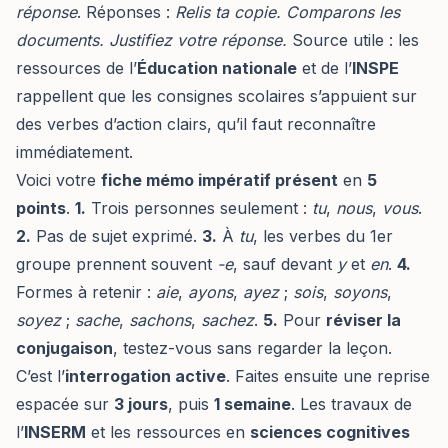
réponse
. Réponses :
Relis ta copie.
Comparons les
documents.
Justifiez votre réponse.
Source utile : les
ressources de l’
Éducation nationale
et de l’
INSPE
rappellent que les consignes scolaires s’appuient sur
des verbes d’action clairs, qu’il faut reconnaître
immédiatement.
Voici votre
fiche mémo impératif présent
en
5
points
.
1.
Trois personnes seulement :
tu
,
nous
,
vous
.
2.
Pas de sujet exprimé.
3.
À
tu
, les verbes du 1er
groupe prennent souvent
-e
, sauf devant
y
et
en
.
4.
Formes à retenir :
aie
,
ayons
,
ayez
;
sois
,
soyons
,
soyez
;
sache
,
sachons
,
sachez
.
5.
Pour
réviser la
conjugaison
, testez-vous sans regarder la leçon.
C’est l’
interrogation active
. Faites ensuite une reprise
espacée sur
3 jours
, puis
1 semaine
. Les travaux de
l’
INSERM
et les ressources en
sciences cognitives