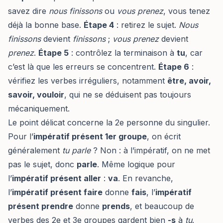
savez dire
nous finissons
ou
vous prenez
, vous tenez
déjà la bonne base.
Étape 4
: retirez le sujet.
Nous
finissons
devient
finissons
;
vous prenez
devient
prenez
.
Étape 5
: contrôlez la terminaison à
tu
, car
c’est là que les erreurs se concentrent.
Étape 6
:
vérifiez les verbes irréguliers, notamment
être, avoir,
savoir, vouloir
, qui ne se déduisent pas toujours
mécaniquement.
Le point délicat concerne la 2e personne du singulier.
Pour l’
impératif présent 1er groupe
, on écrit
généralement
tu parle
? Non : à l’impératif, on ne met
pas le sujet, donc
parle
. Même logique pour
l’
impératif présent aller
:
va
. En revanche,
l’
impératif présent faire
donne
fais
, l’
impératif
présent prendre
donne
prends
, et beaucoup de
verbes des 2e et 3e groupes gardent bien
-s
à
tu
.