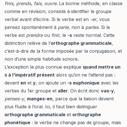
finis
,
prends
,
fais
,
ouvre
. La bonne méthode, en classe
comme en révision, consiste à identifier le groupe
verbal avant d’écrire. Si le verbe est en
-er
, vous
pensez spontanément à
parle
, non à
parles
. Si le
verbe est
prendre
ou
finir
, le
-s
reste normal. Cette
distinction relève de l’
orthographe grammaticale
,
c’est-à-dire de la forme imposée par la conjugaison, et
non d’une simple habitude sonore.
L’exception la plus connue explique
quand mettre un
s à l'impératif présent
alors qu’on ne l’attend pas :
devant
en
et
y
, on ajoute un
-s euphonique
avec les
verbes du 1er groupe et
aller
. On écrit donc
vas-y
,
penses-y
,
manges-en
, parce que la liaison devient
plus fluide à l’oral. Ici, il faut bien distinguer
orthographe grammaticale
et
orthographe
phonétique
: le verbe ne change pas de groupe, mais