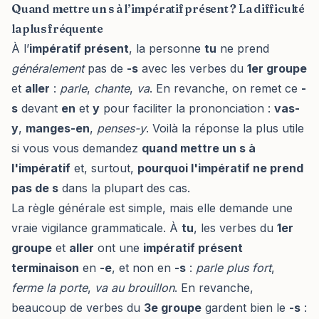
Quand mettre un s à l’impératif présent ? La difficulté
la plus fréquente
À l’
impératif présent
, la personne
tu
ne prend
généralement
pas de
-s
avec les verbes du
1er groupe
et
aller
:
parle
,
chante
,
va
. En revanche, on remet ce
-
s
devant
en
et
y
pour faciliter la prononciation :
vas-
y
,
manges-en
,
penses-y
. Voilà la réponse la plus utile
si vous vous demandez
quand mettre un s à
l'impératif
et, surtout,
pourquoi l'impératif ne prend
pas de s
dans la plupart des cas.
La règle générale est simple, mais elle demande une
vraie vigilance grammaticale. À
tu
, les verbes du
1er
groupe
et
aller
ont une
impératif présent
terminaison
en
-e
, et non en
-s
:
parle plus fort
,
ferme la porte
,
va au brouillon
. En revanche,
beaucoup de verbes du
3e groupe
gardent bien le
-s
: