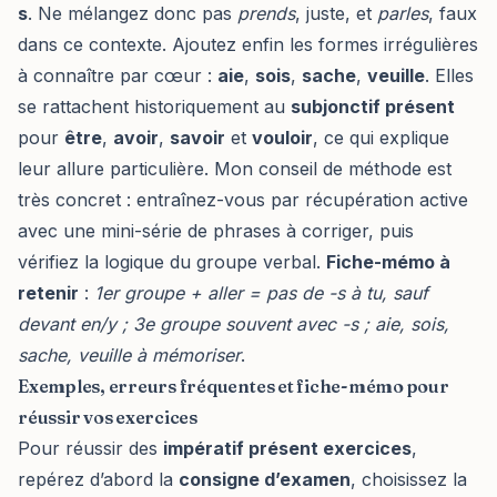
s
. Ne mélangez donc pas
prends
, juste, et
parles
, faux
dans ce contexte. Ajoutez enfin les formes irrégulières
à connaître par cœur :
aie
,
sois
,
sache
,
veuille
. Elles
se rattachent historiquement au
subjonctif présent
pour
être
,
avoir
,
savoir
et
vouloir
, ce qui explique
leur allure particulière. Mon conseil de méthode est
très concret : entraînez-vous par récupération active
avec une mini-série de phrases à corriger, puis
vérifiez la logique du groupe verbal.
Fiche-mémo à
retenir
:
1er groupe + aller = pas de -s à tu, sauf
devant en/y ; 3e groupe souvent avec -s ; aie, sois,
sache, veuille à mémoriser
.
Exemples, erreurs fréquentes et fiche-mémo pour
réussir vos exercices
Pour réussir des
impératif présent exercices
,
repérez d’abord la
consigne d’examen
, choisissez la