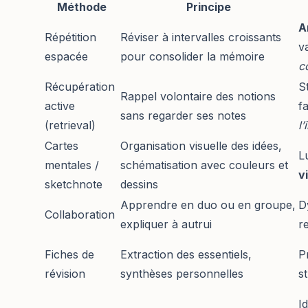
Méthode
Principe
A
Répétition
Réviser à intervalles croissants
v
espacée
pour consolider la mémoire
c
Récupération
S
Rappel volontaire des notions
active
f
sans regarder ses notes
(retrieval)
l
Cartes
Organisation visuelle des idées,
L
mentales /
schématisation avec couleurs et
v
sketchnote
dessins
Apprendre en duo ou en groupe,
D
Collaboration
expliquer à autrui
r
Fiches de
Extraction des essentiels,
P
révision
synthèses personnelles
s
I