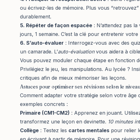
ou écrivez-les de mémoire. Plus vous “retrouvez” 
durablement.
5. Répéter de façon espacée
: N’attendez pas la v
jours, 1 semaine. C’est la clé pour entretenir votre
6. S’auto-évaluer
: Interrogez-vous avec des quiz
un camarade. L’
auto-évaluation
vous aidera à cibler
Vous pouvez moduler chaque étape en fonction de
Privilégiez le jeu, les manipulations. Au lycée ? Ins
critiques afin de
mieux mémoriser les leçons
.
Astuces pour optimiser ses révisions selon le niveau
Comment adapter votre stratégie selon votre âge 
exemples concrets :
Primaire (CM1-CM2)
: Apprenez en jouant. Utilis
transformez une leçon en devinette.
10 minutes in
Collège
: Testez les
cartes mentales
pour relier l
en écrivant à partir de mémoire. Pour une révisio