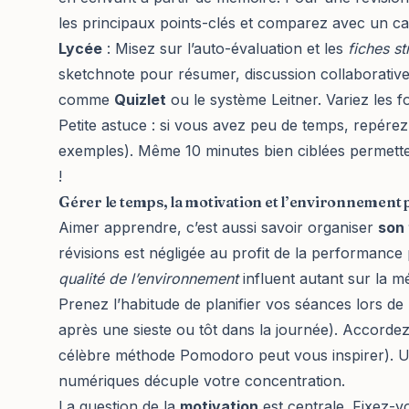
les principaux points-clés et comparez avec un c
Lycée
: Misez sur l’auto-évaluation et les
fiches st
sketchnote pour résumer, discussion collaborative p
comme
Quizlet
ou le système Leitner. Variez les fo
Petite astuce : si vous avez peu de temps, repérez
exemples). Même 10 minutes bien ciblées permettent
!
Gérer le temps, la motivation et l’environnemen
Aimer apprendre, c’est aussi savoir organiser
son
révisions est négligée au profit de la performance
qualité de l’environnement
influent autant sur la 
Prenez l’habitude de planifier vos séances lors d
après une sieste ou tôt dans la journée). Accorde
célèbre méthode Pomodoro peut vous inspirer). U
numériques décuple votre concentration.
La question de la
motivation
est centrale. Fixez-vo