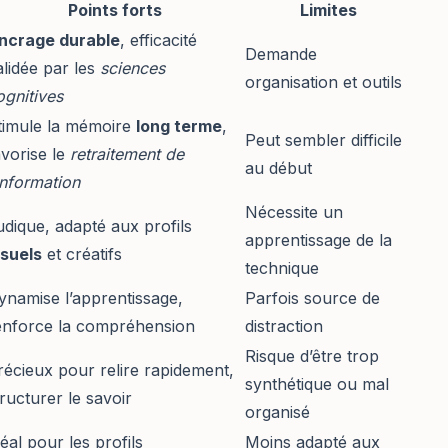
Points forts
Limites
ncrage durable
, efficacité
Demande
alidée par les
sciences
organisation et outils
ognitives
timule la mémoire
long terme
,
Peut sembler difficile
avorise le
retraitement de
au début
’information
Nécessite un
udique, adapté aux profils
apprentissage de la
isuels
et créatifs
technique
ynamise l’apprentissage,
Parfois source de
enforce la compréhension
distraction
Risque d’être trop
récieux pour relire rapidement,
synthétique ou mal
tructurer le savoir
organisé
déal pour les profils
Moins adapté aux