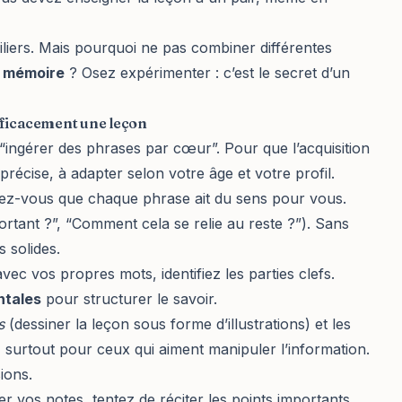
iliers. Mais pourquoi ne pas combiner différentes
 mémoire
? Osez expérimenter : c’est le secret d’un
fficacement une leçon
ingérer des phrases par cœur”. Pour que l’acquisition
précise, à adapter selon votre âge et votre profil.
rez-vous que chaque phrase ait du sens pour vous.
ortant ?”, “Comment cela se relie au reste ?”). Sans
 solides.
vec vos propres mots, identifiez les parties clefs.
ntales
pour structurer le savoir.
s
(dessiner la leçon sous forme d’illustrations) et les
 surtout pour ceux qui aiment manipuler l’information.
ions.
r vos notes, tentez de réciter les points importants,