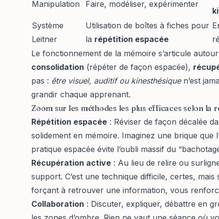
Manipulation
Faire, modéliser, expérimenter
k
Système
Utilisation de boîtes à fiches pour
E
Leitner
la
répétition espacée
r
Le fonctionnement de la mémoire s’articule autour d
consolidation
(répéter de façon espacée),
récupé
pas :
être visuel, auditif ou kinesthésique
n’est jama
grandir chaque apprenant.
Zoom sur les méthodes les plus efficaces selon la 
Répétition espacée
: Réviser de façon décalée da
solidement en mémoire. Imaginez une brique que l’
pratique espacée évite l’oubli massif du “bachotag
Récupération active
: Au lieu de relire ou surlig
support. C’est une technique difficile, certes, mai
forçant à retrouver une information, vous renfor
Collaboration
: Discuter, expliquer, débattre en g
les zones d’ombre. Rien ne vaut une séance où vo