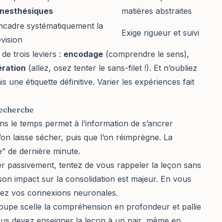
inesthésiques
matières abstraites
ncadre systématiquement la
Exige rigueur et suivi
évision
e trois leviers :
encodage
(comprendre le sens),
ration
(allez, osez tenter le sans-filet !). Et n’oubliez
is une étiquette définitive. Varier les expériences fait
recherche
ns le temps permet à l’information de s’ancrer
on laisse sécher, puis que l’on réimprègne. La
e” de dernière minute.
ner passivement, tentez de vous rappeler la leçon sans
s son impact sur la consolidation est majeur. En vous
cez vos connexions neuronales.
roupe scelle la compréhension en profondeur et pallie
us devez enseigner la leçon à un pair, même en