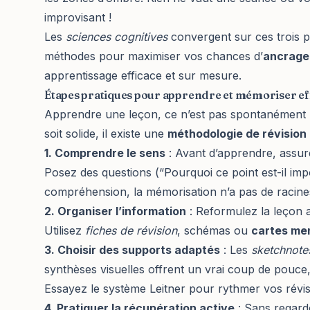
improvisant !
Les
sciences cognitives
convergent sur ces trois p
méthodes pour maximiser vos chances d’
ancrage
apprentissage efficace et sur mesure.
Étapes pratiques pour apprendre et mémoriser e
Apprendre une leçon, ce n’est pas spontanément “
soit solide, il existe une
méthodologie de révision
1. Comprendre le sens
: Avant d’apprendre, assu
Posez des questions (“Pourquoi ce point est-il imp
compréhension, la mémorisation n’a pas de racines
2. Organiser l’information
: Reformulez la leçon a
Utilisez
fiches de révision
, schémas ou
cartes me
3. Choisir des supports adaptés
: Les
sketchnote
synthèses visuelles offrent un vrai coup de pouce,
Essayez le système Leitner pour rythmer vos révis
4. Pratiquer la récupération active
: Sans regarde