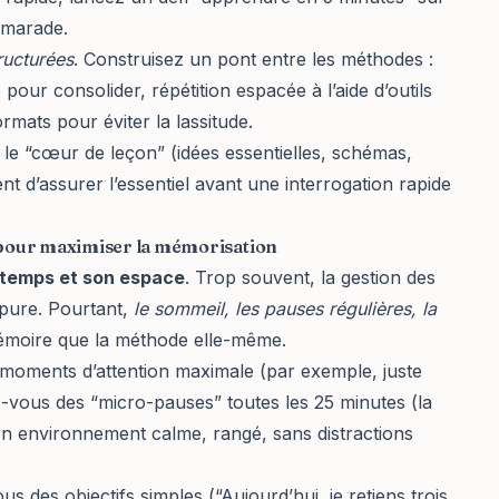
amarade.
ructurées
. Construisez un pont entre les méthodes :
our consolider, répétition espacée à l’aide d’outils
rmats pour éviter la lassitude.
 le “cœur de leçon” (idées essentielles, schémas,
 d’assurer l’essentiel avant une interrogation rapide
t pour maximiser la mémorisation
 temps et son espace
. Trop souvent, la gestion des
 pure. Pourtant,
le sommeil, les pauses régulières, la
mémoire que la méthode elle-même.
e moments d’attention maximale (par exemple, juste
z-vous des “micro-pauses” toutes les 25 minutes (la
n environnement calme, rangé, sans distractions
us des objectifs simples (“Aujourd’hui, je retiens trois