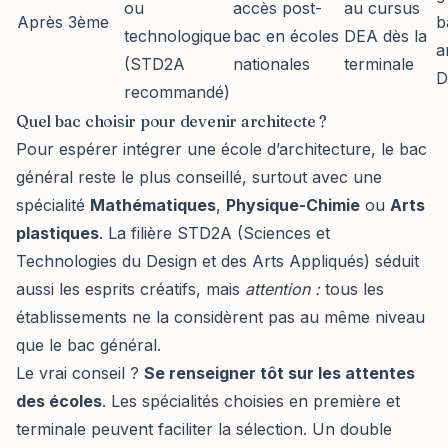
ou
accès post-
au cursus
Après 3ème
b
technologique
bac en écoles
DEA dès la
a
(STD2A
nationales
terminale
D
recommandé)
Quel bac choisir pour devenir architecte ?
Pour espérer intégrer une école d’architecture, le bac
général reste le plus conseillé, surtout avec une
spécialité
Mathématiques
,
Physique-Chimie
ou
Arts
plastiques
. La filière STD2A (Sciences et
Technologies du Design et des Arts Appliqués) séduit
aussi les esprits créatifs, mais
attention :
tous les
établissements ne la considèrent pas au même niveau
que le bac général.
Le vrai conseil ?
Se renseigner tôt sur les attentes
des écoles
. Les spécialités choisies en première et
terminale peuvent faciliter la sélection. Un double