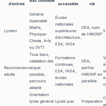
Bac conseillé
d’entrée
accessible
clé
Général
Écoles
(spécialité
nationales
Maths,
DEA, suivi
Lycéen
supérieures
5
Physique-
de HMONP
d’architecture,
Chimie, Arts
ESA, INSA
ou SVT)
Tous bacs,
Formations
V
validation des
DEA,
continues,
à
Reconversion
acquis
parfois
ESA, INSA,
s
adulte
possible,
HMONP en
écoles
e
parcours
parallèle
nationales
c
adapté
Orientation
C
lycée général
Lycée puis
Préparation
g